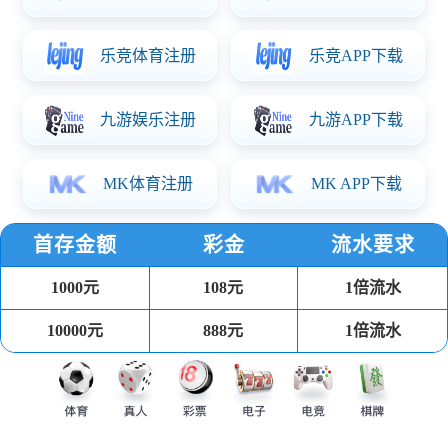
随着开云线上官网需求增长，平台陆续上线直
播回放、数据分析、比分预测等功能，同时支
持APP与网页双端操作，带来更快更稳的观赛
体验。
03. 国际拓展
目前开云线上官网已在东南亚、欧美等区域建
立本地化团队，推动技术与服务全球落地，打
造具有国际竞争力的赛事平台品牌。