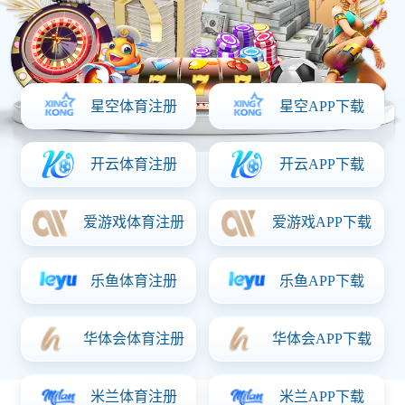
01. 初创定位
开云线上官网起源于对体育精神与数字技术的
热爱，早期平台聚焦于赛事数据与直播服务，
并率先实现多赛程同步与智能提醒功能，赢得
众多球迷的信任。
02. 服务升级