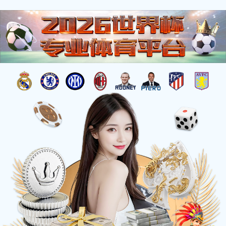
注册入口
移动端开云线上官网，畅享体育直播体
验
覆盖全球热门赛事，集成实时比分、互动社区、深度数据分
析等核心功能
App Store 下载
Google Play 获取