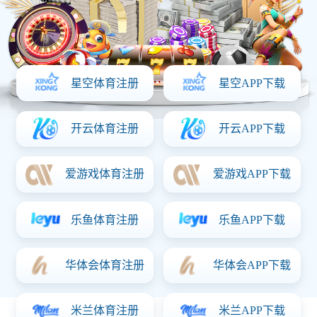
手机App
网页版
上海队快攻成功率仅58.2%：
反击效率低下成战绩下滑主因
2026-06-06 15:01
64 次阅读
首页
/
体育动态