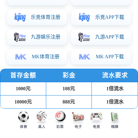
随着CBA常规赛赛程过半，各支球队的技战术表现逐
渐明朗。江苏肯帝亚队以青年军为主力阵容，虽然打
出过令人眼前一亮的比赛，但一项刺眼数据却揭示了
这支球队的困境：高达16.7%的失误率位居全联盟首
位，场均失误次数也高居前列。这一数据，不仅反映
了球员们在高压对抗下处理球能力的欠缺，更成为球
队战绩挣扎的核心瓶颈。