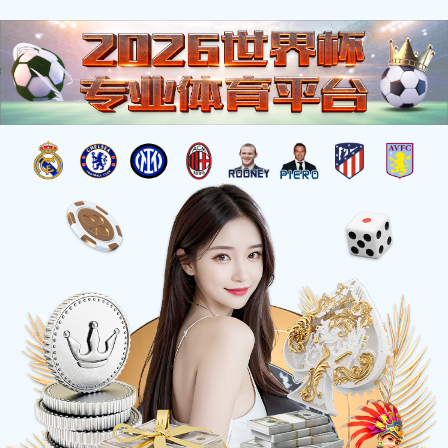
注册入口
开云线上官网
APP与网页版入
口｜畅享全球体育赛事与数据
服务
欢迎访问
开云线上官网
，提供全面覆盖足球、
篮球、电竞等项目的赛事资讯与数据内容， 支
持
APP下载
与
网页使用
，每日同步更新千场比
赛，聚焦热门体育内容， 助您轻松获取赛事动
态，掌握比赛节奏。