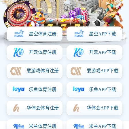
手机App
网页版
NBA常规赛得分榜前十里无美
国人，国际篮球统治力是否创
历史之最？
2026-06-08 15:01
30 次阅读
首页
/
体育动态